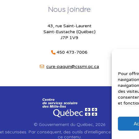
Nous joindre
43, rue Saint-Laurent
Saint-Eustache (Québec)
J7P 1V9
450 473-7006
cure-paquin@cssmi.qc.ca
Pour offri
navigation
navigation
des visite
consenteme
et fonctio
Ac
© Gouvernement du Québec, 2026
et sécurisées. Par conséquent, des outils d’intelligence artificielle a
ce contenu.