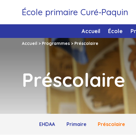
École primaire Curé‑Paquin
Accueil
École
P
Accueil
>
Programmes
>
Préscolaire
Préscolaire
EHDAA
Primaire
Préscolaire