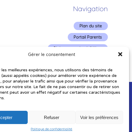
Navigation
Plan du site
Portail Parents
Plainte – service à l’élève
Gérer le consentement
Politique de confidentialité
r les meilleures expériences, nous utilisons des témoins de
 (aussi appelés cookies) pour améliorer votre expérience de
, pour analyser le trafic ainsi que pour vérifier la provenance
urs sur notre site. Le fait de ne pas consentir ou de retirer son
nt peut avoir un effet négatif sur certaines caractéristiques
ns.
cepter
Refuser
Voir les préférences
utorisés pourraient avoir été utilisés pour soutenir la rédaction de
Politique de confidentialité