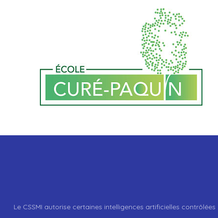
Le CSSMI autorise certaines intelligences artificielles contrôlées 